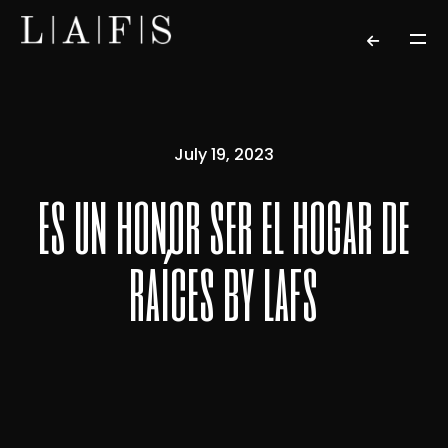
July 19, 2023
es un honor ser el hogar de
raíces by lafs