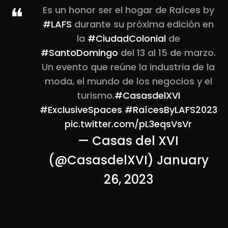
Es un honor ser el hogar de Raíces by
#LAFS
durante su próxima edición en
la
#CiudadColonial
de
#SantoDomingo
del 13 al 15 de marzo.
Un evento que reúne la industria de la
moda, el mundo de los negocios y el
turismo.
#CasasdelXVI
#ExclusiveSpaces
#RaícesByLAFS2023
pic.twitter.com/pL3eqsVsVr
— Casas del XVI
(@CasasdelXVI)
January
26, 2023
2026 ©
LAFS
. All rights reserved.