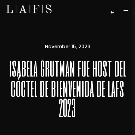
November 15, 2023
isabela grutman fue host del
cóctel de bienvenida de lafs
2023