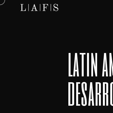
latin a
desarro