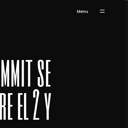
Menu
ummit se
e el 2 y