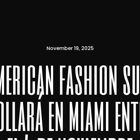
November 19, 2025
merican fashion s
llará en miami entr