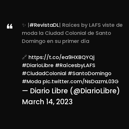
✨ |
#RevistaDL
| Raíces by LAFS viste de
moda la Ciudad Colonial de Santo
Domingo en su primer día
🔗
https://t.co/ea9HXBQYQj
#DiarioLibre
#RaícesbyLAFS
#CiudadColonial
#SantoDomingo
#Moda
pic.twitter.com/NsDazmL03G
— Diario Libre (@DiarioLibre)
March 14, 2023
2026 ©
LAFS
. All rights reserved.